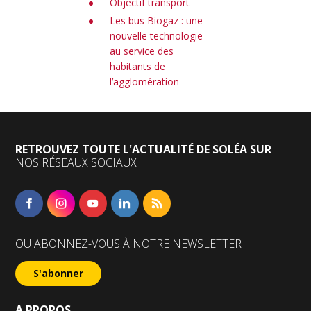
Objectif transport
Les bus Biogaz : une
nouvelle technologie
au service des
habitants de
l’agglomération
RETROUVEZ TOUTE L'ACTUALITÉ DE SOLÉA SUR
NOS RÉSEAUX SOCIAUX
Facebook
Instagram
YouTube
Linkedin
RSS
OU ABONNEZ-VOUS À NOTRE NEWSLETTER
S'abonner
A PROPOS