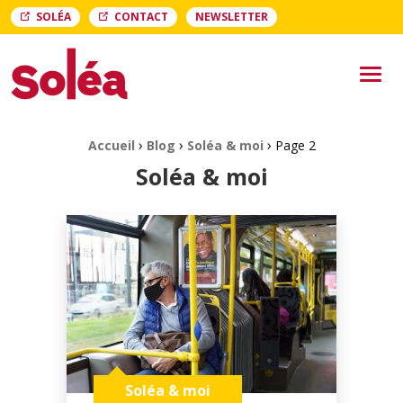
SOLÉA
CONTACT
NEWSLETTER
Soléa Soléa
Men
›
›
›
Fil d'Ariane :
Accueil
Blog
Soléa & moi
Page 2
Soléa & moi
Soléa & moi